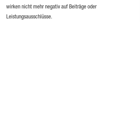
wirken nicht mehr negativ auf Beiträge oder
Leistungsausschlüsse.
Anlässe für die Nachversicherungsgarantie:
Hochzeit oder Scheidung
Geburt eines Kindes
Hausbau oder Immobilienkauf
Abschluss von Ausbildung oder Studium
Start in den Beruf oder Existenzgründung
Einige Versicherer bieten die Möglichkeit der
Nachversicherung auch ohne konkreten Anlass.
Warum ist die Nachversicherungsgarantie so wichtig?
Keine erneute Gesundheitsprüfung
Neue Krank­hei­ten oder gesundheitliche Veränderungen